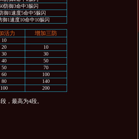
60防御3命中3躲闪
0防御1速度5命中5躲闪
0防御1速度10命中10躲闪
加活力
增加三防
10
20
10
30
30
40
50
50
70
60
100
80
140
100
200
升段，最高为4段。